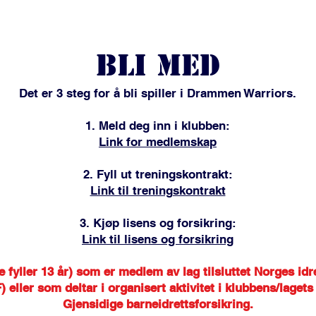
Any dogs in the house?
bli MED
Det er 3 steg for å bli spiller i Drammen Warriors.
1. Meld deg inn i klubben:
Link for medlemskap
2. Fyll ut treningskontrakt:
Link til treningskontrakt
3. Kjøp lisens og forsikring:
Link til lisens og forsikring
de fyller 13 år) som er medlem av lag tilsluttet Norges i
 eller som deltar i organisert aktivitet i klubbens/lagets
Gjensidige barneidrettsforsikring.