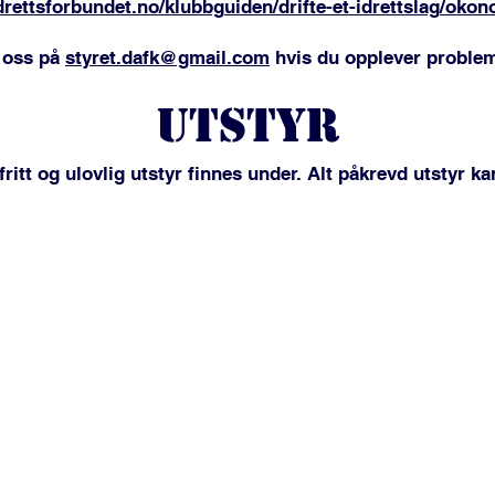
rettsforbundet.no/klubbguiden/drifte-et-idrettslag/okono
 oss på
styret.dafk@gmail.com
hvis du opplever proble
UTSTYR
ritt og ulovlig utstyr finnes under. Alt påkrevd utstyr k