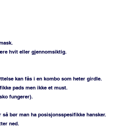
emask.
ære hvit eller gjennomsiktig.
yttelse kan fås i en kombo som heter girdle.
fikke pads men ikke et must.
sko fungerer).
r så bør man ha posisjonsspesifikke hansker.
tter ned.