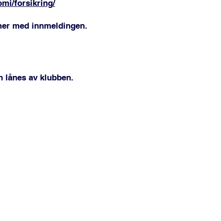
mi/forsikring/
mer med innmeldingen.
an lånes av klubben.