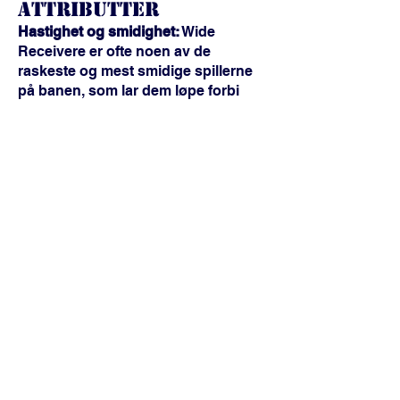
Attributter
Hastighet og smidighet:
Wide
Receivere er ofte noen av de
raskeste og mest smidige spillerne
på banen, som lar dem løpe forbi
forsvarere og ta skarpe kutt for å
åpne seg.
Hender og fangstevne:
Gode he
nder
og evnen til å fange pasninger i ulike
situasjoner er avgjørende for Wide
Receivere.
Ruteintelligens:
Å forstå defensive
dekninger og justere ruter deretter er
en nøkkelferdighet for Wide
Receivere.
Bevissthet om rom:
Wide Receivere
må være klar over sin posisjon på