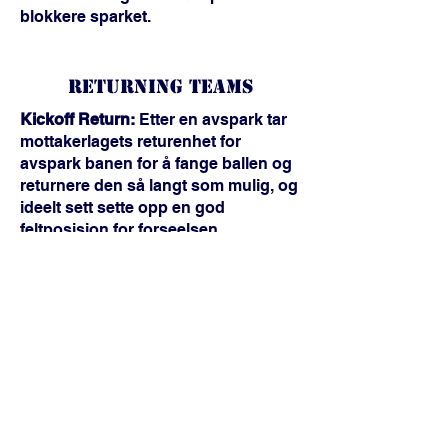
blokkere sparket.
Returning Teams
Kickoff Return:
Etter en avspark tar
mottakerlagets returenhet for
avspark banen for å fange ballen og
returnere den så langt som mulig, og
ideelt sett sette opp en god
feltposisjon for forseelsen.
Punt Return:
Når motstanderlaget
slår ballen, tar returlaget feltet med
mål om å fange skuddet og returnere
det for positiv yardage. Denne
enheten har som mål å skape
gunstige feltplasseringer for
lovbruddet.