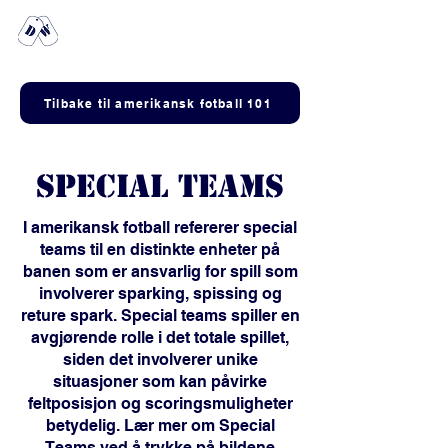
Any dogs in
the house?
Tilbake til amerikansk fotball 101
Special teams
I amerikansk fotball refererer special
teams til en distinkte enheter på
banen som er ansvarlig for spill som
involverer sparking, spissing og
reture spark. Special teams spiller en
avgjørende rolle i det totale spillet,
siden det involverer unike
situasjoner som kan påvirke
feltposisjon og scoringsmuligheter
betydelig. Lær mer om Special
Teams ved å trykke på bildene