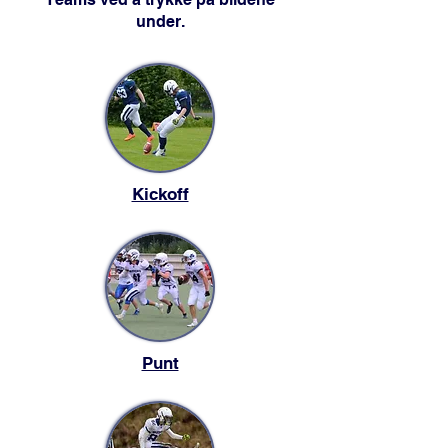
under.
Kickoff
Punt